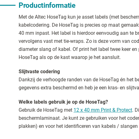
Productinformatie
Met de Altec HoseTag kun je asset labels (met besche
kabelcodering. De HoseTag is precies op maat gemaakt 
40 mm inpast. Het label is hierdoor eenvoudig aan te 
vervolgens vast met tie-wraps. Zo is deze vorm van cod
diameter slang of kabel. Of print het label twee keer en
HoseTag als op de kast waarop je het aansluit.
Slijtvaste codering
Dankzij de verhoogde randen van de HoseTag én het b
gegevens extra beschermd en heb je een kras- en slijtv
Welke labels gebruik je op de HoseTag?
Gebruik de HoseTag met
12 x 40 mm Print & Protect
. D
beschermlaminaat. Je kunt ze gebruiken voor het coder
plakken) en voor het identificeren van kabels / slange