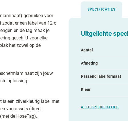
SPECIFICATIES
rmlaminaat) gebruiken voor
zodat er een label van 12 x
brengen en de tag maak je
Uitgelichte speci
ering geschikt voor elke
 plak het zowel op de
Aantal
Afmeting
eschermlaminaat zijn jouw
Passend labelformaat
aste oplossing.
Kleur
it is een zilverkleurig label met
ALLE SPECIFICATIES
en van assets (direct
n (met de HoseTag).