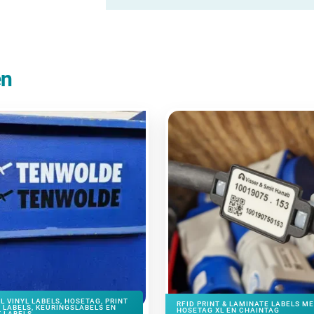
en
L VINYL LABELS, HOSETAG, PRINT
RFID PRINT & LAMINATE LABELS M
 LABELS, KEURINGSLABELS EN
HOSETAG XL EN CHAINTAG
 LABELS