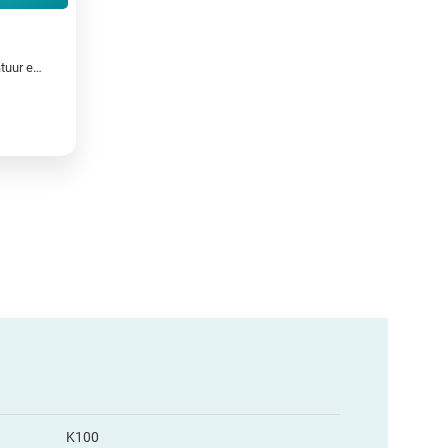
Robuuste RFID labels op apparatuur en gereedschappen
K100