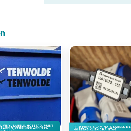
en
L VINYL LABELS, HOSETAG, PRINT
RFID PRINT & LAMINATE LABELS M
 LABELS, KEURINGSLABELS EN
HOSETAG XL EN CHAINTAG
 LABELS