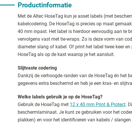
Productinformatie
Met de Altec HoseTag kun je asset labels (met besche
kabelcodering. De HoseTag is precies op maat gemaakt 
40 mm inpast. Het label is hierdoor eenvoudig aan te 
vervolgens vast met tie-wraps. Zo is deze vorm van cod
diameter slang of kabel. Of print het label twee keer en
HoseTag als op de kast waarop je het aansluit.
Slijtvaste codering
Dankzij de verhoogde randen van de HoseTag én het b
gegevens extra beschermd en heb je een kras- en slijtv
Welke labels gebruik je op de HoseTag?
Gebruik de HoseTag met
12 x 40 mm Print & Protect
. D
beschermlaminaat. Je kunt ze gebruiken voor het coder
plakken) en voor het identificeren van kabels / slange