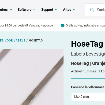
oires
Software
Support
Altec
oor 14:00 uur besteld? Vandaag verzonden!
Gratis advies, installatie en su
ES VOOR LABELS
/
HOSETAG
HoseTag
Labels bevestig
HoseTag | Oranj
Artikelnummer:
910
Passend labelformaat