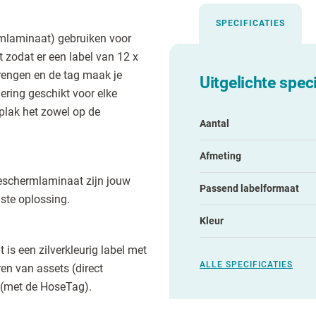
SPECIFICATIES
rmlaminaat) gebruiken voor
zodat er een label van 12 x
brengen en de tag maak je
Uitgelichte speci
ering geschikt voor elke
 plak het zowel op de
Aantal
Afmeting
eschermlaminaat zijn jouw
Passend labelformaat
aste oplossing.
Kleur
it is een zilverkleurig label met
ALLE SPECIFICATIES
en van assets (direct
n (met de HoseTag).