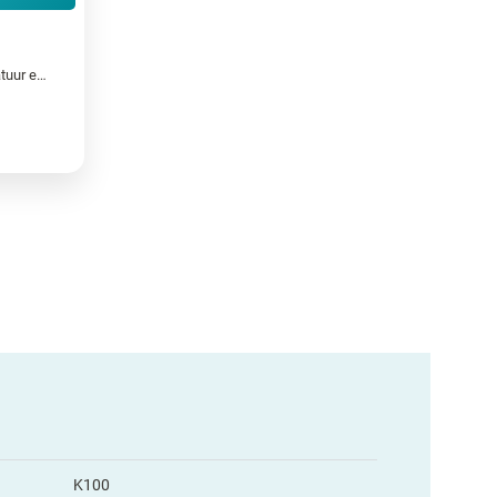
Robuuste RFID labels op apparatuur en gereedschappen
K100