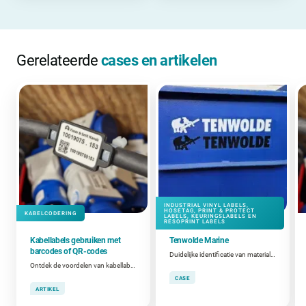
Gerelateerde
cases en artikelen
INDUSTRIAL VINYL LABELS,
HOSETAG, PRINT & PROTECT
KABELCODERING
LABELS, KEURINGSLABELS EN
RESOPRINT LABELS
Kabellabels gebruiken met
Tenwolde Marine
barcodes of QR-codes
Duidelijke identificatie van materialen en gereedschap
Ontdek de voordelen van kabellabels met barcodes en QR-codes.
CASE
ARTIKEL