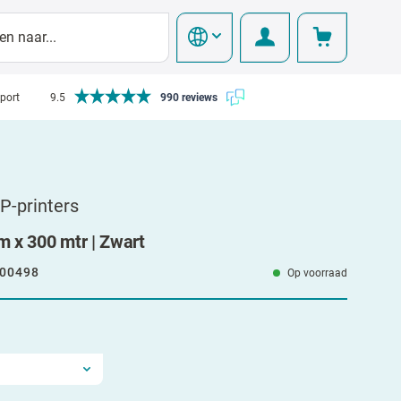
pport
9.5
990 reviews
TP-printers
 x 300 mtr | Zwart
00498
Op voorraad