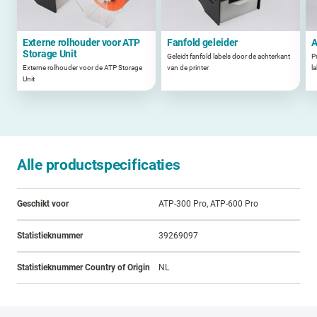
Externe rolhouder voor ATP
Fanfold geleider
A
Storage Unit
Geleidt fanfold labels door de achterkant
P
Externe rolhouder voor de ATP Storage
van de printer
la
Unit
Alle productspecificaties
Geschikt voor
ATP-300 Pro, ATP-600 Pro
Statistieknummer
39269097
Statistieknummer Country of Origin
NL