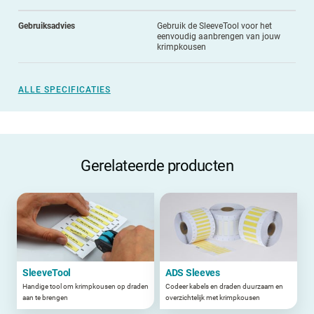
Gebruiksadvies
Gebruik de SleeveTool voor het
eenvoudig aanbrengen van jouw
krimpkousen
ALLE SPECIFICATIES
Gerelateerde producten
SleeveTool
ADS Sleeves
Handige tool om krimpkousen op draden
Codeer kabels en draden duurzaam en
aan te brengen
overzichtelijk met krimpkousen