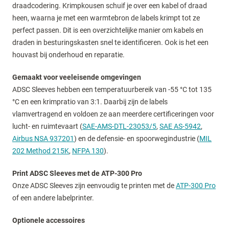
draadcodering. Krimpkousen schuif je over een kabel of draad
heen, waarna je met een warmtebron de labels krimpt tot ze
perfect passen. Dit is een overzichtelijke manier om kabels en
draden in besturingskasten snel te identificeren. Ook is het een
houvast bij onderhoud en reparatie.
Gemaakt voor veeleisende omgevingen
ADSC Sleeves hebben een temperatuurbereik van -55 °C tot 135
°C en een krimpratio van 3:1. Daarbij zijn de labels
vlamvertragend en voldoen ze aan meerdere certificeringen voor
lucht- en ruimtevaart (
SAE-AMS-DTL-23053/5
,
SAE AS-5942
,
Airbus NSA 937201
) en de defensie- en spoorwegindustrie (
MIL
202 Method 215K
,
NFPA 130
).
Print ADSC Sleeves met de ATP-300 Pro
Onze ADSC Sleeves zijn eenvoudig te printen met de
ATP-300 Pro
of een andere labelprinter.
Optionele accessoires