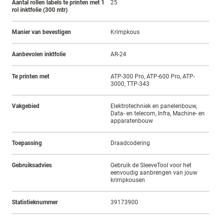
Aantal rollen labels te printen met 1
25
rol inktfolie (300 mtr)
Manier van bevestigen
Krimpkous
Aanbevolen inktfolie
AR-24
Te printen met
ATP-300 Pro, ATP-600 Pro, ATP-
3000, TTP-343
Vakgebied
Elektrotechniek en panelenbouw,
Data- en telecom, Infra, Machine- en
apparatenbouw
Toepassing
Draadcodering
Gebruiksadvies
Gebruik de SleeveTool voor het
eenvoudig aanbrengen van jouw
krimpkousen
Statistieknummer
39173900