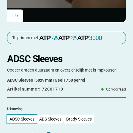
1
/
4
Te printen met:
ADSC Sleeves
Codeer draden duurzaam en overzichtelijk met krimpkousen
ADSC Sleeves | 50x9 mm | Geel | 750 per rol
Artikelnummer:
72001710
Op voorraad
Uitvoering
ADSC Sleeves
ADS Sleeves
Brady Sleeves