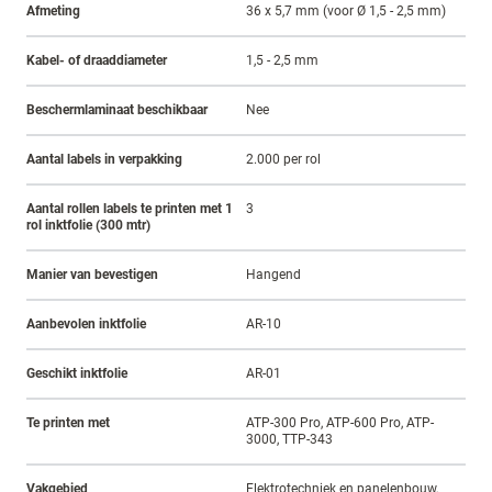
Afmeting
36 x 5,7 mm (voor Ø 1,5 - 2,5 mm)
Kabel- of draaddiameter
1,5 - 2,5 mm
Beschermlaminaat beschikbaar
Nee
Aantal labels in verpakking
2.000 per rol
Aantal rollen labels te printen met 1
3
rol inktfolie (300 mtr)
Manier van bevestigen
Hangend
Aanbevolen inktfolie
AR-10
Geschikt inktfolie
AR-01
Te printen met
ATP-300 Pro, ATP-600 Pro, ATP-
3000, TTP-343
Vakgebied
Elektrotechniek en panelenbouw,