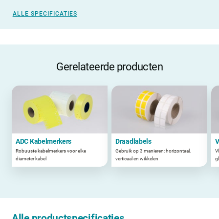
ALLE SPECIFICATIES
Gerelateerde producten
ADC Kabelmerkers
Draadlabels
V
Robuuste kabelmerkers voor elke
Gebruik op 3 manieren: horizontaal,
V
diameter kabel
verticaal en wikkelen
g
Alle productspecificaties