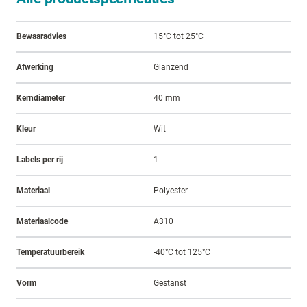
Bewaaradvies
15°C tot 25°C
Afwerking
Glanzend
Kerndiameter
40 mm
Kleur
Wit
Labels per rij
1
Materiaal
Polyester
Materiaalcode
A310
Temperatuurbereik
-40°C tot 125°C
Vorm
Gestanst