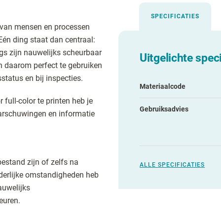
SPECIFICATIES
d van mensen en processen
én ding staat dan centraal:
ags zijn nauwelijks scheurbaar
Uitgelichte speci
jn daarom perfect te gebruiken
status en bij inspecties.
Materiaalcode
r full-color te printen heb je
Gebruiksadvies
arschuwingen en informatie
estand zijn of zelfs na
ALLE SPECIFICATIES
nderlijke omstandigheden heb
auwelijks
euren.