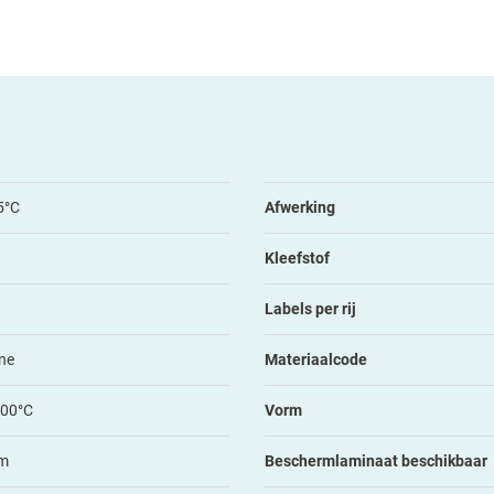
5°C
Afwerking
Kleefstof
Labels per rij
ne
Materiaalcode
100°C
Vorm
m
Beschermlaminaat beschikbaar