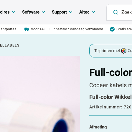
oires
Software
Support
Altec
klantportaal
Voor 14:00 uur besteld? Vandaag verzonden!
Gratis adv
KELLABELS
Te printen met:
Full-colo
Codeer kabels m
Full-color Wikkel
Artikelnummer:
720
Afmeting