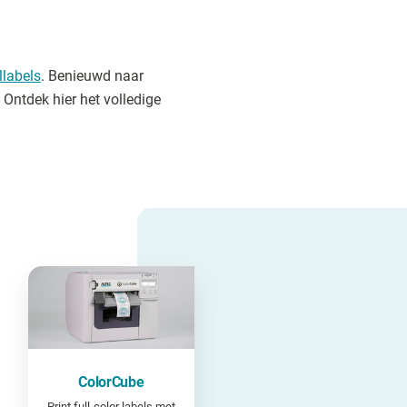
llabels
. Benieuwd naar
Ontdek hier het volledige
ColorCube
Print full-color labels met