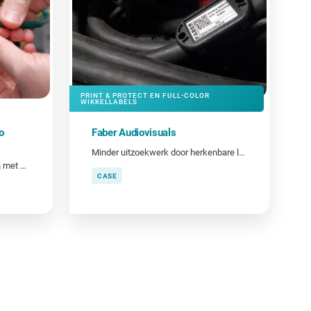
PRINT & PROTECT EN FULL-COLOR
WIKKELLABELS
o
Faber Audiovisuals
Minder uitzoekwerk door herkenbare labels
Heb je ooit kostbare tijd verloren met het achterhalen van de functie van een kabel?
CASE