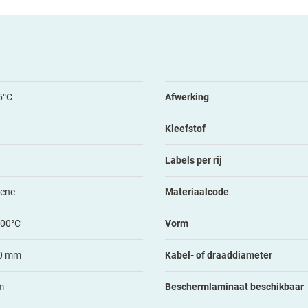
5°C
Afwerking
Kleefstof
Labels per rij
lene
Materiaalcode
100°C
Vorm
0 mm
Kabel- of draaddiameter
m
Beschermlaminaat beschikbaar