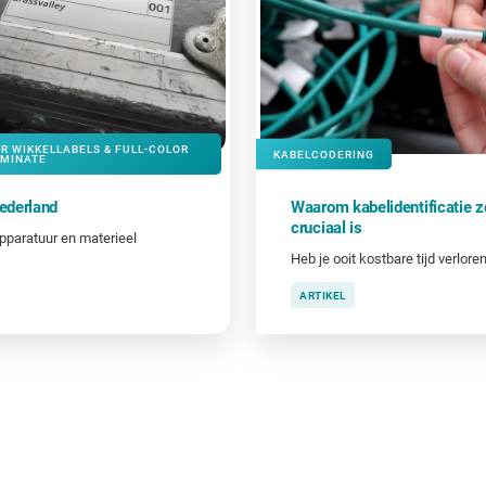
R WIKKELLABELS & FULL-COLOR
KABELCODERING
AMINATE
ederland
Waarom kabelidentificatie z
cruciaal is
pparatuur en materieel
ARTIKEL