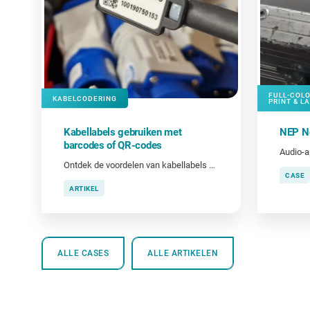
FULL-COLO
KABELCODERING
PRINT & L
Kabellabels gebruiken met
NEP N
barcodes of QR-codes
Audio-a
Ontdek de voordelen van kabellabels met barcodes en QR-codes.
CASE
ARTIKEL
ALLE CASES
ALLE ARTIKELEN