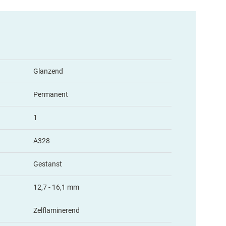
Glanzend
Permanent
1
A328
Gestanst
12,7 - 16,1 mm
Zelflaminerend