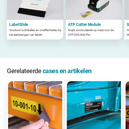
LabelSlide
ATP Cutter Module
S
Voorkom luchtbellen en oneffenheden bij
Snijdt continulabels op maat voor de
H
het aanbrengen van labels
ATP-300/600 Pro
M
Gerelateerde
cases en artikelen