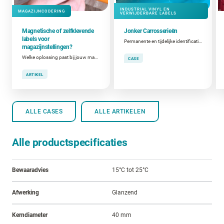
INDUSTRIAL VINYL EN
MAGAZIJNCODERING
VERWIJDERBARE LABELS
Magnetische of zelfklevende
Jonker Carrosserieën
labels voor
Permanente en tijdelijke identificatie tijdens carrosseriebouw
magazijnstellingen?
Welke oplossing past bij jouw magazijnindeling en stellingen?
CASE
ARTIKEL
ALLE CASES
ALLE ARTIKELEN
Alle productspecificaties
Bewaaradvies
15°C tot 25°C
Afwerking
Glanzend
Kerndiameter
40 mm