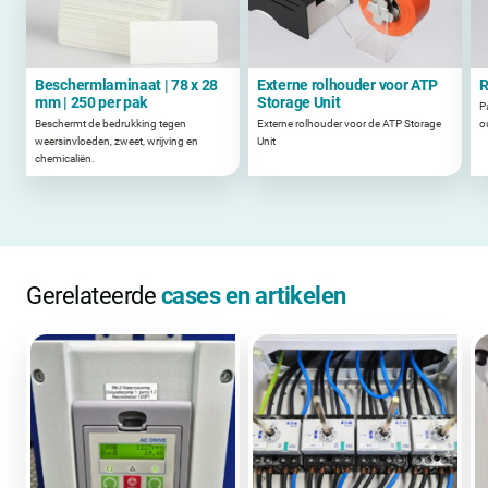
Beschermlaminaat | 78 x 28
Externe rolhouder voor ATP
R
mm | 250 per pak
Storage Unit
P
Beschermt de bedrukking tegen
Externe rolhouder voor de ATP Storage
o
weersinvloeden, zweet, wrijving en
Unit
chemicaliën.
Gerelateerde
cases en artikelen