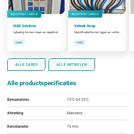
RESOPRINT LABELS
RESOPRINT LABELS
M&R Solutions
Verkerk Groep
Labeling binnen meet- en regelinstallaties
Identificatie binnen regel- en verdeelkasten
CASE
CASE
ALLE CASES
ALLE ARTIKELEN
Alle productspecificaties
Bewaaradvies
15°C tot 25°C
Afwerking
Glanzend
Kerndiameter
76 mm