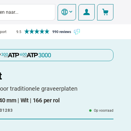
pport
9.5
990 reviews
t
voor traditionele graveerplaten
0 mm | Wit | 166 per rol
01283
Op voorraad