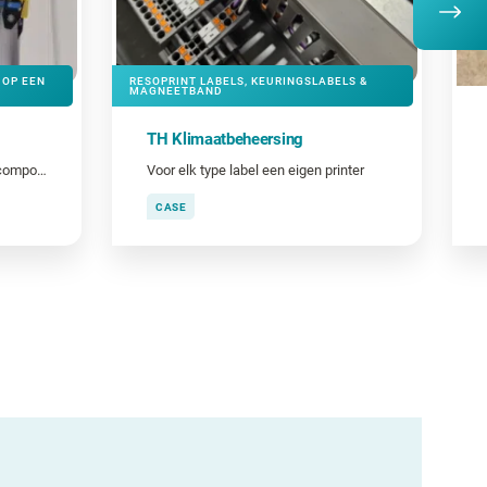
 OP EEN
RESOPRINT LABELS, KEURINGSLABELS &
MAGNEETBAND
TH Klimaatbeheersing
Veilig en hygiënisch kabels en componenten coderen
Voor elk type label een eigen printer
CASE