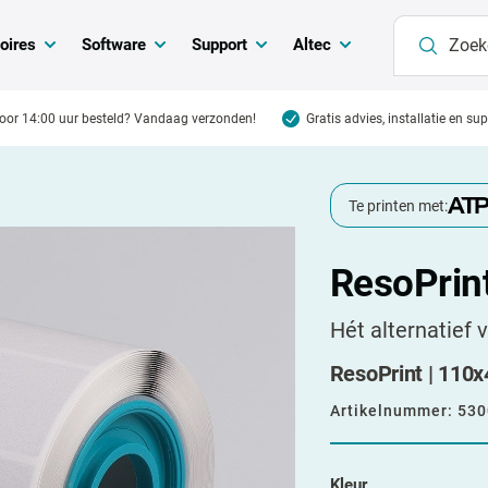
oires
Software
Support
Altec
oor 14:00 uur besteld? Vandaag verzonden!
Gratis advies, installatie en su
Te printen met:
ResoPrin
Hét alternatief 
ResoPrint | 110x4
Artikelnummer:
530
Kleur