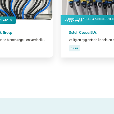
RESOPRINT LABELS & ADS SLEEVES
T LABELS
DRAAGSTRIP
k Groep
Dutch Cocoa B.V.
Identificatie binnen regel- en verdeelkasten
CASE