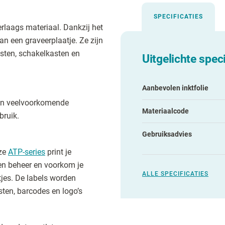
SPECIFICATIES
rlaags materiaal. Dankzij het
an een graveerplaatje. Ze zijn
asten, schakelkasten en
Uitgelichte speci
Aanbevolen inktfolie
t en veelvoorkomende
Materiaalcode
bruik.
Gebruiksadvies
nze
ATP-series
print je
gen beheer en voorkom je
ALLE SPECIFICATIES
tjes. De labels worden
ksten, barcodes en logo’s