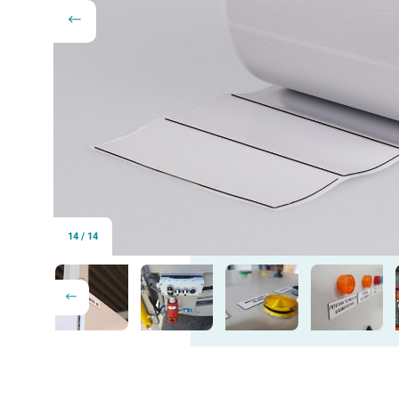
14
/
14