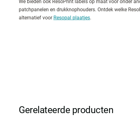
We bieden ook ResoPrint labels op maat voor onder and
patchpanelen en drukknophouders. Ontdek welke ResoPri
alternatief voor
Resopal plaatjes
.
Gerelateerde producten