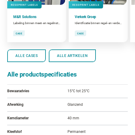
RESOPRINT LABELS
RESOPRINT LABELS
M&R Solutions
Verkerk Groep
Labeling binnen meet- en regelinstallaties
Identificatie binnen regel- en verdeelkasten
CASE
CASE
ALLE CASES
ALLE ARTIKELEN
Alle productspecificaties
Bewaaradvies
15°C tot 25°C
Afwerking
Glanzend
Kerndiameter
40 mm
Kleefstof
Permanent