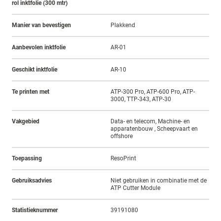
rol inktfolie (300 mtr)
Manier van bevestigen
Plakkend
Aanbevolen inktfolie
AR-01
Geschikt inktfolie
AR-10
Te printen met
ATP-300 Pro, ATP-600 Pro, ATP-
3000, TTP-343, ATP-30
Vakgebied
Data- en telecom, Machine- en
apparatenbouw , Scheepvaart en
offshore
Toepassing
ResoPrint
Gebruiksadvies
Niet gebruiken in combinatie met de
ATP Cutter Module
Statistieknummer
39191080