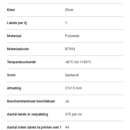
Kleur
Zilver
Labels per rij
1
Materiaal
Polyester
Materiaalcode
B7593
Temperatuurbereik
-40°C tot +100°C
Vorm
Gestanst
Afmeting
27x15 mm
Beschermlaminaat beschikbaar
Ja
Aantal labels in verpakking
375 per rol
Aantal rollen labels te printen met 1
44