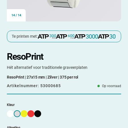
14
/
14
Te printen met:
ResoPrint
Hét alternatief voor traditionele graveerplaten
ResoPrint | 27x15 mm | Zilver | 375 per rol
Artikelnummer:
53000685
Op voorraad
Kleur
Afmeting