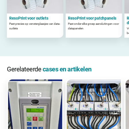
ResoPrint voor outlets
ResoPrint voor patchpanels
R
d
Past precies op vensterglaasjes van data-
Past onder elke groep aansluitingen voor
outlets
datapanelen
V
b
Gerelateerde
cases en artikelen