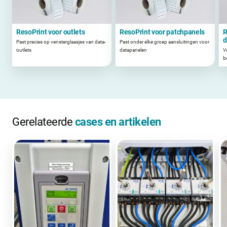
ResoPrint voor outlets
ResoPrint voor patchpanels
R
d
Past precies op vensterglaasjes van data-
Past onder elke groep aansluitingen voor
outlets
datapanelen
V
b
Gerelateerde
cases en artikelen