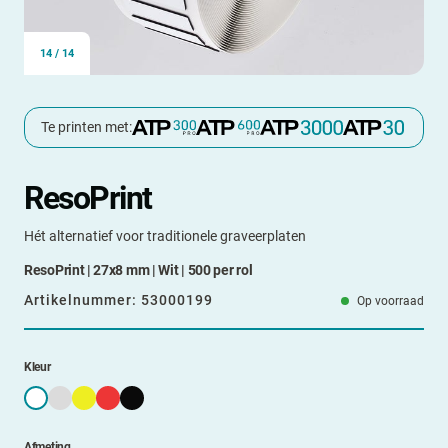
14
/
14
Te printen met:
ResoPrint
Hét alternatief voor traditionele graveerplaten
ResoPrint | 27x8 mm | Wit | 500 per rol
Artikelnummer:
53000199
Op voorraad
Kleur
Afmeting