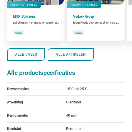
RESOPRINT LABELS
RESOPRINT LABELS
M&R Solutions
Verkerk Groep
Labeling binnen meet- en regelinstallaties
Identificatie binnen regel- en verdeelkasten
CASE
CASE
ALLE CASES
ALLE ARTIKELEN
Alle productspecificaties
Bewaaradvies
15°C tot 25°C
Afwerking
Glanzend
Kerndiameter
40 mm
Kleefstof
Permanent