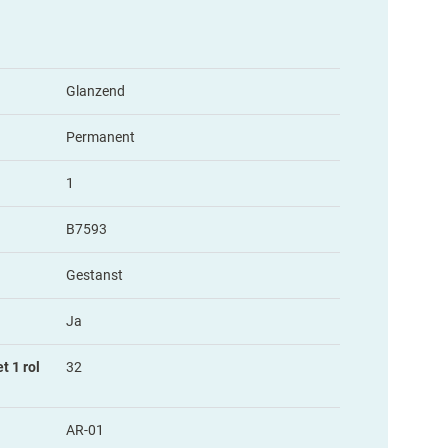
Glanzend
Permanent
1
B7593
Gestanst
Ja
t 1 rol
32
AR-01