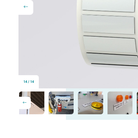
14
/
14