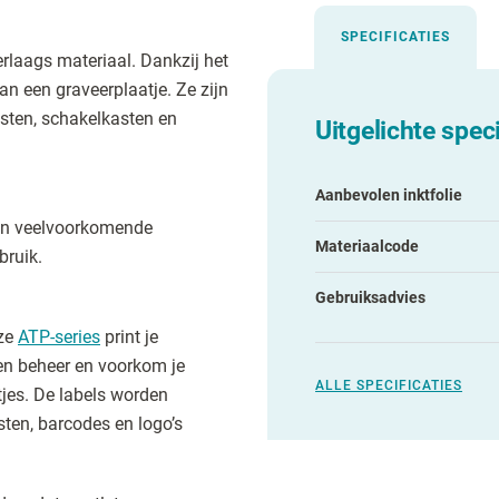
SPECIFICATIES
rlaags materiaal. Dankzij het
an een graveerplaatje. Ze zijn
asten, schakelkasten en
Uitgelichte speci
Aanbevolen inktfolie
t en veelvoorkomende
Materiaalcode
bruik.
Gebruiksadvies
nze
ATP-series
print je
gen beheer en voorkom je
ALLE SPECIFICATIES
tjes. De labels worden
ksten, barcodes en logo’s