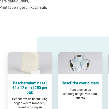
ere data-outlets,
nt labels geschikt zijn als
Beschermlaminaat |
ResoPrint voor outlets
42 x 12 mm | 250 per
Past precies op
pak
vensterglaasjes van data-
outlets
Beschermt de bedrukking
tegen weersinvloeden,
zweet, wrijving en