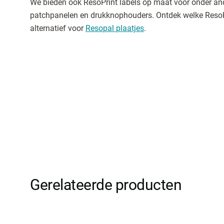
We bieden ook ResoPrint labels op maat voor onder and
patchpanelen en drukknophouders. Ontdek welke ResoPri
alternatief voor
Resopal plaatjes
.
Gerelateerde producten