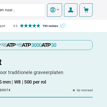
pport
9.5
990 reviews
t
voor traditionele graveerplaten
 mm | Wit | 500 per rol
00074
Op voorraad