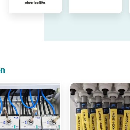
chemicaliën.
en