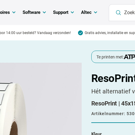
oires
Software
Support
Altec
oor 14:00 uur besteld? Vandaag verzonden!
Gratis advies, installatie en su
Te printen met:
ResoPrin
Hét alternatief 
ResoPrint | 45x15
Artikelnummer:
530
Kleur