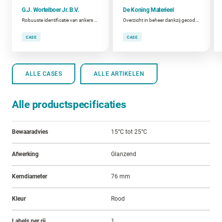
G.J. Wortelboer Jr. B.V.
De Koning Materieel
Robuuste identificatie van ankers en kettingen
Overzicht in beheer dankzij gecodeerde damwanden
CASE
CASE
ALLE CASES
ALLE ARTIKELEN
Alle productspecificaties
Bewaaradvies
15°C tot 25°C
Afwerking
Glanzend
Kerndiameter
76 mm
Kleur
Rood
Labels per rij
1