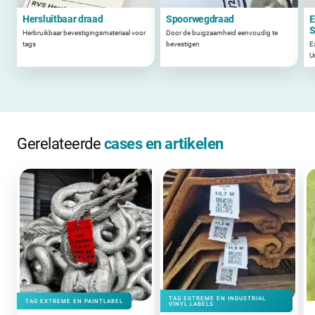
Hersluitbaar draad
Spoorwegdraad
E
S
Herbruikbaar bevestigingsmateriaal voor
Door de buigzaamheid eenvoudig te
tags
bevestigen
E
U
Gerelateerde
cases en artikelen
TAG EXTREME EN INDUSTRIAL
TAG EXTREME EN PAINTLABEL
VINYL LABELS