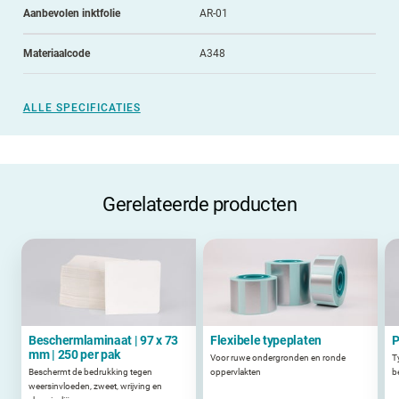
Aanbevolen inktfolie
AR-01
Materiaalcode
A348
ALLE SPECIFICATIES
Gerelateerde producten
Beschermlaminaat | 97 x 73
Flexibele typeplaten
P
mm | 250 per pak
Voor ruwe ondergronden en ronde
T
Beschermt de bedrukking tegen
oppervlakten
b
weersinvloeden, zweet, wrijving en