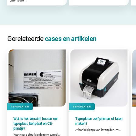
chemicaliën.
Gerelateerde
cases en artikelen
TYPEPLATEN
TYPEPLATEN
Wat is het verschil tussen een
Typeplaten zelf printen of laten
typeplaat, kenplaat en CE-
maken?
plaatje?
Afhankelijk zijn van levertijden, minimumafnames en externe leveranciers? Of zelf printen wanneer je het nodig hebt? Welke keuze het beste werkt, hangt af van jouw situatie.
Wanneer gebruik je de term typeplaat, kenplaat of CE-plaat?