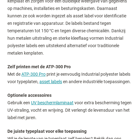
kenplaat en zorgen voor een duidelijke weergave van gegevens
op machines, installaties en besturingskasten. Daarnaast
kunnen ze ook worden ingezet als asset label voor identificatie
en registratie van apparatuur. De labels bestand tegen
temperaturen tot 150 °C en tegen diverse chemicaliën. Dankzij
hun metalen uitstraling en sterke kleeflaag vormen Industrial
polyester labels een uitstekend alternatief voor traditionele
metalen kenplaten.
Zelf printen met de ATP-300 Pro
Met de
ATP-300 Pro
print je eenvoudig Industrial polyester labels
voor typeplaten,
asset labels
en andere industriële toepassingen.
Optionele accessoires
Gebruik een
UV beschermlaminaat
voor extra bescherming tegen
UV-straling, vocht en wrijving. Dit verlengt de levensduur van het
label met jaren.
De juiste typeplaat voor elke toepassing
Wil je de lengte van je typeplaat zelf bepalen? Bekijk dan ons