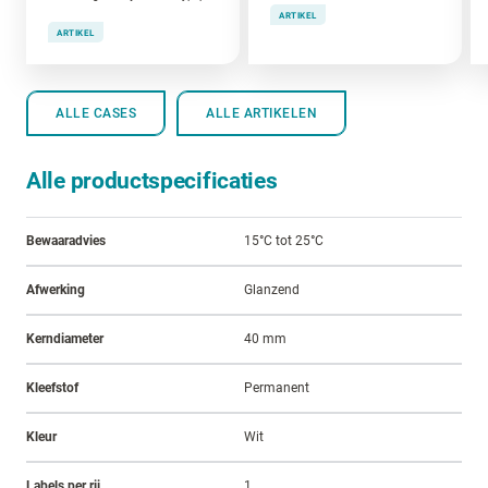
ARTIKEL
ARTIKEL
ALLE CASES
ALLE ARTIKELEN
Alle productspecificaties
Bewaaradvies
15°C tot 25°C
Afwerking
Glanzend
Kerndiameter
40 mm
Kleefstof
Permanent
Kleur
Wit
Labels per rij
1