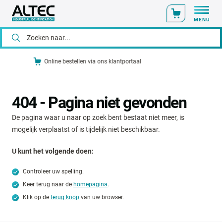
MENU
taal
Voor 14:00 uur besteld? Vandaag verzon
404 - Pagina niet gevonden
De pagina waar u naar op zoek bent bestaat niet meer, is
mogelijk verplaatst of is tijdelijk niet beschikbaar.
U kunt het volgende doen:
Controleer uw spelling.
Keer terug naar de
homepagina
.
Klik op de
terug knop
van uw browser.