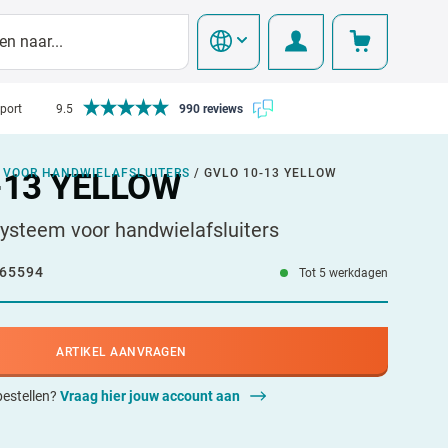
pport
9.5
990 reviews
 VOOR HANDWIELAFSLUITERS
/
GVLO 10-13 YELLOW
-13 YELLOW
ysteem voor handwielafsluiters
65594
Tot 5 werkdagen
ARTIKEL AANVRAGEN
 bestellen?
Vraag hier jouw account aan