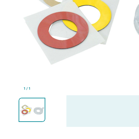
1
/
1