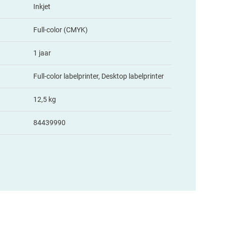
Inkjet
Full-color (CMYK)
1 jaar
Full-color labelprinter, Desktop labelprinter
12,5 kg
84439990