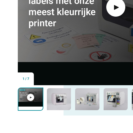
1
/
7