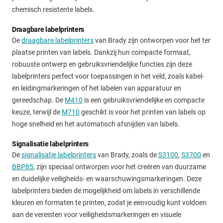
chemisch resistente labels.
Draagbare labelprinters
De
draagbare labelprinters
van Brady zijn ontworpen voor het ter
plaatse printen van labels. Dankzij hun compacte formaat,
robuuste ontwerp en gebruiksvriendelijke functies zijn deze
labelprinters perfect voor toepassingen in het veld, zoals kabel-
en leidingmarkeringen of het labelen van apparatuur en
gereedschap. De
M410
is een gebruiksvriendelijke en compacte
keuze, terwijl de
M710
geschikt is voor het printen van labels op
hoge snelheid en het automatisch afsnijden van labels.
Signalisatie labelprinters
De
signalisatie labelprinters
van Brady, zoals de
S3100
,
S3700
en
BBP85
, zijn speciaal ontworpen voor het creëren van duurzame
en duidelijke veiligheids- en waarschuwingsmarkeringen. Deze
labelprinters bieden de mogelijkheid om labels in verschillende
kleuren en formaten te printen, zodat je eenvoudig kunt voldoen
aan de vereisten voor veiligheidsmarkeringen en visuele