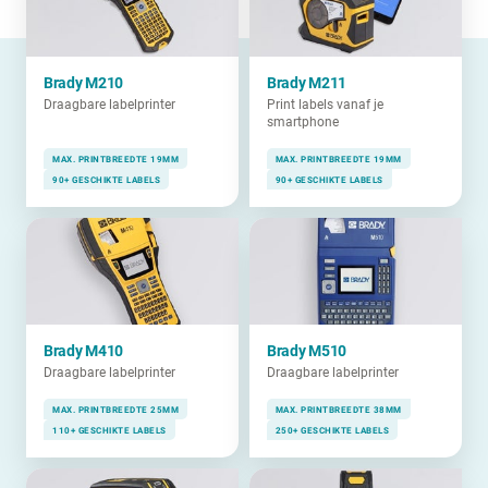
Brady M210
Brady M211
Draagbare labelprinter
Print labels vanaf je
smartphone
MAX. PRINTBREEDTE 19MM
MAX. PRINTBREEDTE 19MM
90+ GESCHIKTE LABELS
90+ GESCHIKTE LABELS
Brady M410
Brady M510
Draagbare labelprinter
Draagbare labelprinter
MAX. PRINTBREEDTE 25MM
MAX. PRINTBREEDTE 38MM
110+ GESCHIKTE LABELS
250+ GESCHIKTE LABELS