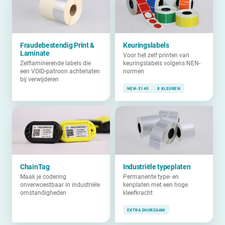
Fraudebestendig Print &
Keuringslabels
Laminate
Voor het zelf printen van
Zelflaminerende labels die
keuringslabels volgens NEN-
een VOID-patroon achterlaten
normen
bij verwijderen
NEN-3140
8 KLEUREN
ChainTag
Industriële typeplaten
Maak je codering
Permanente type- en
onverwoestbaar in industriële
kenplaten met een hoge
omstandigheden
kleefkracht
EXTRA DUURZAAM