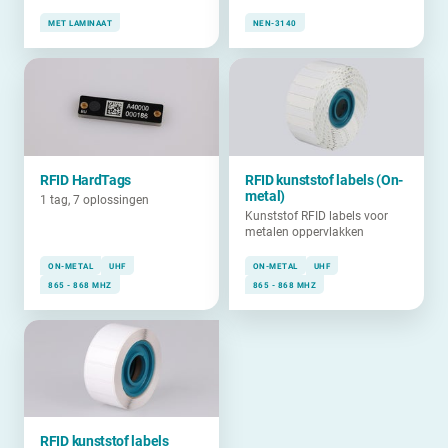
MET LAMINAAT
NEN-3140
RFID HardTags
RFID kunststof labels (On-
metal)
1 tag, 7 oplossingen
Kunststof RFID labels voor
metalen oppervlakken
ON-METAL
UHF
ON-METAL
UHF
865 - 868 MHZ
865 - 868 MHZ
RFID kunststof labels