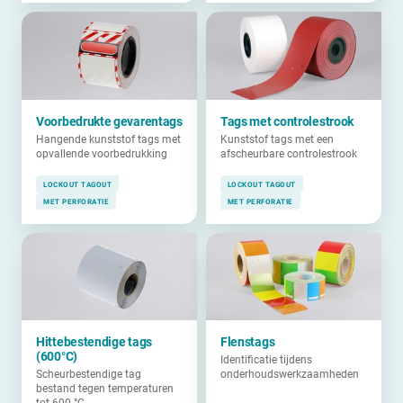
Voorbedrukte gevarentags
Tags met controlestrook
Hangende kunststof tags met
Kunststof tags met een
opvallende voorbedrukking
afscheurbare controlestrook
LOCKOUT TAGOUT
LOCKOUT TAGOUT
MET PERFORATIE
MET PERFORATIE
Hittebestendige tags
Flenstags
(600°C)
Identificatie tijdens
Scheurbestendige tag
onderhoudswerkzaamheden
bestand tegen temperaturen