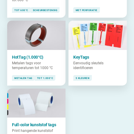
tot 600 °C
TOT 600°C
SCHEURBESTENDIG
MET PERFORATIE
HotTag (1.000°C)
KeyTags
Metalen tags voor
Eenvoudig sleutels
temperaturen tot 1000 °C
identificeren
METALEN TAG
TOT 1.000°C
5 KLEUREN
Full-color kunststof tags
Print hangende kunststof