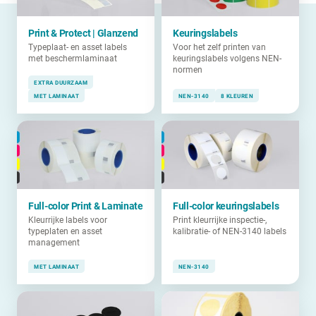
Print & Protect | Glanzend
Keuringslabels
Typeplaat- en asset labels
Voor het zelf printen van
met beschermlaminaat
keuringslabels volgens NEN-
normen
EXTRA DUURZAAM
MET LAMINAAT
NEN-3140
8 KLEUREN
Full-color Print & Laminate
Full-color keuringslabels
Kleurrijke labels voor
Print kleurrijke inspectie-,
typeplaten en asset
kalibratie- of NEN-3140 labels
management
MET LAMINAAT
NEN-3140