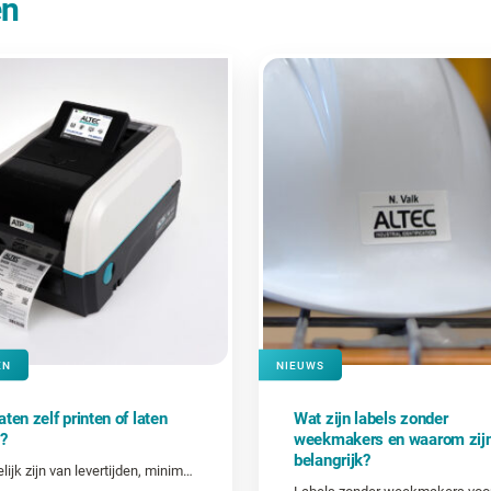
en
EN
NIEUWS
ten zelf printen of laten
Wat zijn labels zonder
?
weekmakers en waarom zij
belangrijk?
Afhankelijk zijn van levertijden, minimumafnames en externe leveranciers? Of zelf printen wanneer je het nodig hebt? Welke keuze het beste werkt, hangt af van jouw situatie.