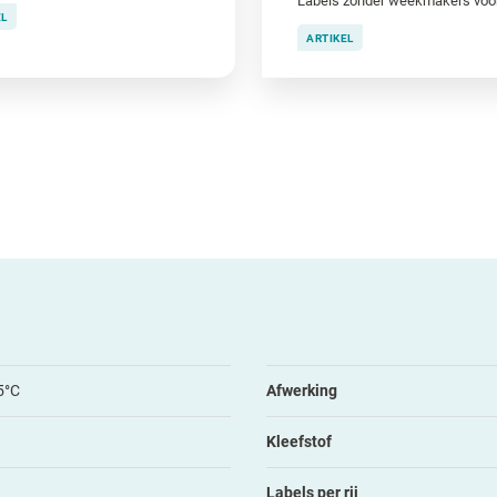
EL
ARTIKEL
5°C
Afwerking
Kleefstof
Labels per rij