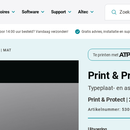
oires
Software
Support
Altec
oor 14:00 uur besteld? Vandaag verzonden!
Gratis advies, installatie en su
 | MAT
Te printen met:
Print & P
Typeplaat- en a
Print & Protect |
Artikelnummer:
530
Uitvoering