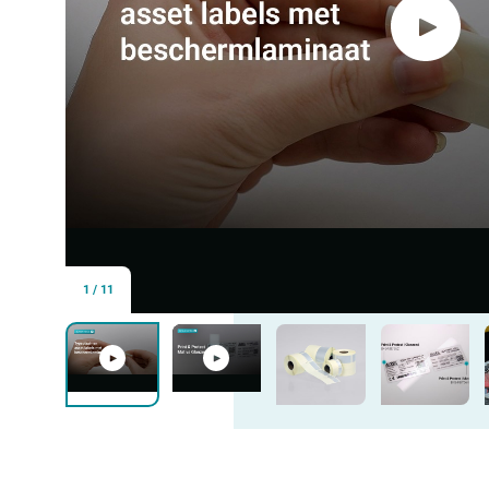
1
/
11