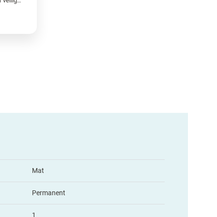
Labels zonder weekmakers voor veilige en betrouwbare identificatie
Mat
Permanent
1