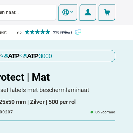
pport
9.5
990 reviews
rotect | Mat
sset labels met beschermlaminaat
 25x50 mm | Zilver | 500 per rol
00207
Op voorraad