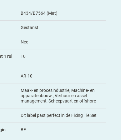
B434/B7564 (Mat)
Gestanst
Nee
t 1 rol
10
AR-10
Maak- en procesindustrie, Machine- en
apparatenbouw , Verhuur en asset
management, Scheepvaart en offshore
Dit label past perfect in de Fixing Tie Set
gin
BE