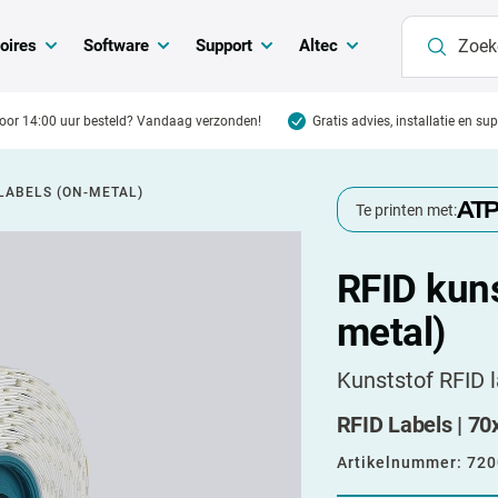
oires
Software
Support
Altec
oor 14:00 uur besteld? Vandaag verzonden!
Gratis advies, installatie en su
LABELS (ON-METAL)
Te printen met:
RFID kuns
metal)
Kunststof RFID 
RFID Labels | 70x
Artikelnummer:
720