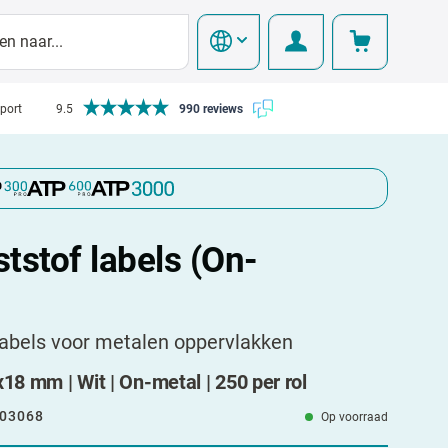
pport
9.5
990 reviews
tstof labels (On-
labels voor metalen oppervlakken
18 mm | Wit | On-metal | 250 per rol
03068
Op voorraad