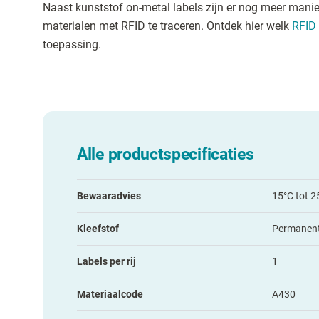
Naast kunststof on-metal labels zijn er nog meer mani
materialen met RFID te traceren. Ontdek hier welk
RFID 
toepassing.
Alle productspecificaties
Bewaaradvies
15°C tot 2
Kleefstof
Permanen
Labels per rij
1
Materiaalcode
A430