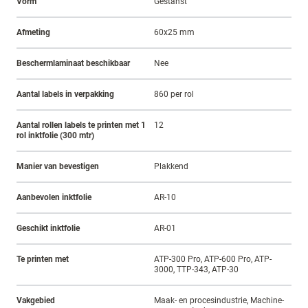
Vorm
Gestanst
Afmeting
60x25 mm
Beschermlaminaat beschikbaar
Nee
Aantal labels in verpakking
860 per rol
Aantal rollen labels te printen met 1
12
rol inktfolie (300 mtr)
Manier van bevestigen
Plakkend
Aanbevolen inktfolie
AR-10
Geschikt inktfolie
AR-01
Te printen met
ATP-300 Pro, ATP-600 Pro, ATP-
3000, TTP-343, ATP-30
Vakgebied
Maak- en procesindustrie, Machine-