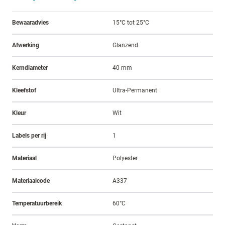
Bewaaradvies
15°C tot 25°C
Afwerking
Glanzend
Kerndiameter
40 mm
Kleefstof
Ultra-Permanent
Kleur
Wit
Labels per rij
1
Materiaal
Polyester
Materiaalcode
A337
Temperatuurbereik
60°C