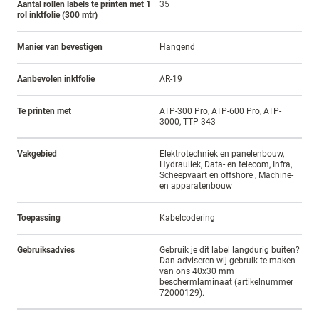
Aantal rollen labels te printen met 1
35
rol inktfolie (300 mtr)
Manier van bevestigen
Hangend
Aanbevolen inktfolie
AR-19
Te printen met
ATP-300 Pro, ATP-600 Pro, ATP-
3000, TTP-343
Vakgebied
Elektrotechniek en panelenbouw,
Hydrauliek, Data- en telecom, Infra,
Scheepvaart en offshore , Machine-
en apparatenbouw
Toepassing
Kabelcodering
Gebruiksadvies
Gebruik je dit label langdurig buiten?
Dan adviseren wij gebruik te maken
van ons 40x30 mm
beschermlaminaat (artikelnummer
72000129).