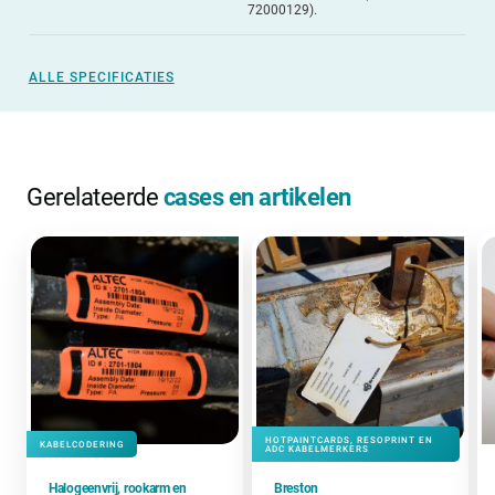
72000129).
ALLE SPECIFICATIES
Gerelateerde
cases en artikelen
HOTPAINTCARDS, RESOPRINT EN
KABELCODERING
ADC KABELMERKERS
Halogeenvrij, rookarm en
Breston