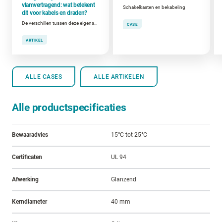
vlamvertragend: wat betekent
Schakelkasten en bekabeling
dit voor kabels en draden?
De verschillen tussen deze eigenschappen en wanneer ze belangrijk zijn bij het coderen van kabels en draden.
CASE
ARTIKEL
ALLE CASES
ALLE ARTIKELEN
Alle productspecificaties
Bewaaradvies
15°C tot 25°C
Certificaten
UL 94
Afwerking
Glanzend
Kerndiameter
40 mm