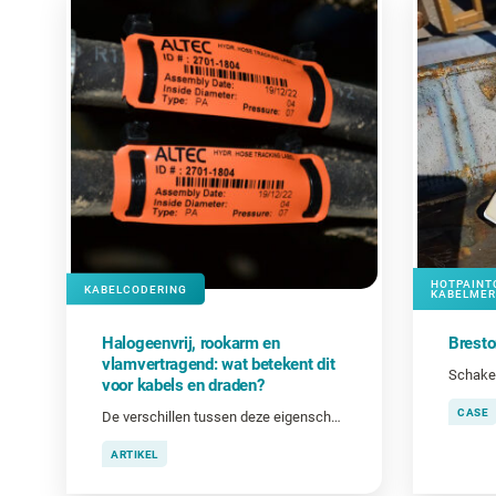
HOTPAINT
KABELCODERING
KABELMER
Halogeenvrij, rookarm en
Bresto
vlamvertragend: wat betekent dit
Schake
voor kabels en draden?
CASE
De verschillen tussen deze eigenschappen en wanneer ze belangrijk zijn bij het coderen van kabels en draden.
ARTIKEL