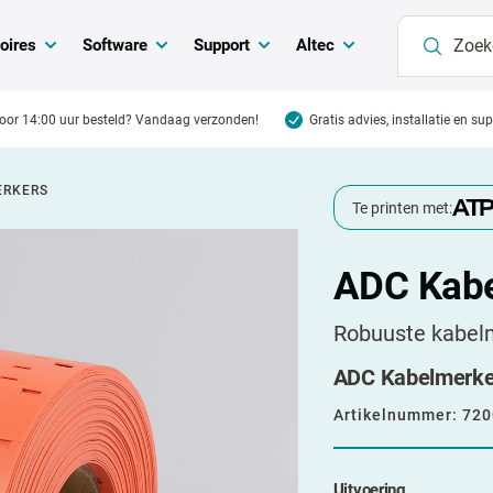
oires
Software
Support
Altec
oor 14:00 uur besteld? Vandaag verzonden!
Gratis advies, installatie en su
ERKERS
Te printen met:
ADC Kab
Robuuste kabelm
ADC Kabelmerkers
Artikelnummer:
720
Uitvoering