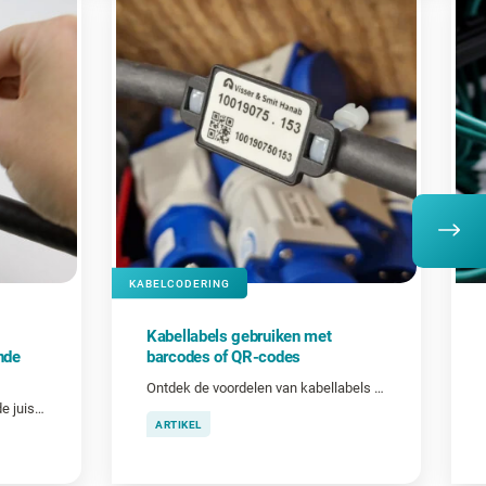
KABELCODERING
Kabellabels gebruiken met
nde
barcodes of QR-codes
Ontdek de voordelen van kabellabels met barcodes en QR-codes.
De belangrijkste factoren voor de juiste labelgrootte
ARTIKEL