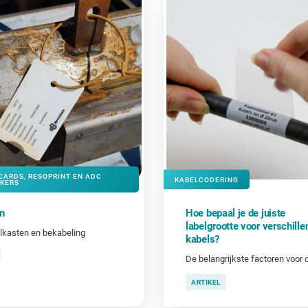
CARDS, RESOPRINT EN ADC
KABELCODERING
KERS
n
Hoe bepaal je de juiste
labelgrootte voor verschille
lkasten en bekabeling
kabels?
ARTIKEL