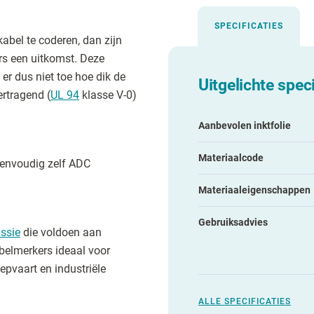
SPECIFICATIES
kabel te coderen, dan zijn
rs een uitkomst. Deze
er dus niet toe hoe dik de
Uitgelichte speci
ertragend (
UL 94
klasse V-0)
Aanbevolen inktfolie
Materiaalcode
 eenvoudig zelf ADC
Materiaaleigenschappen
Gebruiksadvies
ssie
die voldoen aan
belmerkers ideaal voor
epvaart en industriële
ALLE SPECIFICATIES