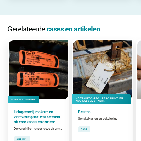
Gerelateerde
cases en artikelen
HOTPAINTCARDS, RESOPRINT EN
KABELCODERING
ADC KABELMERKERS
Halogeenvrij, rookarm en
Breston
vlamvertragend: wat betekent
Schakelkasten en bekabeling
dit voor kabels en draden?
De verschillen tussen deze eigenschappen en wanneer ze belangrijk zijn bij het coderen van kabels en draden.
CASE
ARTIKEL