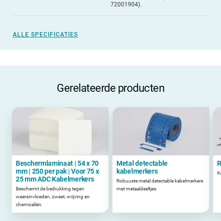
72001904).
ALLE SPECIFICATIES
Gerelateerde producten
Beschermlaminaat | 54 x 70
Metal detectable
R
mm | 250 per pak | Voor 75 x
kabelmerkers
K
25 mm ADC Kabelmerkers
Robuuste metal detectable kabelmerkers
Beschermt de bedrukking tegen
met metaaldeeltjes
weersinvloeden, zweet, wrijving en
chemicaliën.