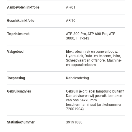
Aanbevolen inktfolie
AR-01
Geschikt inktfolie
AR-10
Te printen met
ATP-300 Pro, ATP-600 Pro, ATP-
3000, TTP-343
Vakgebied
Elektrotechniek en panelenbouw,
Hydrauliek, Data- en telecom, Infra,
Scheepvaart en offshore , Machine-
en apparatenbouw
Toepassing
Kabelcodering
Gebruiksadvies
Gebruik je dit label langdurig buiten?
Dan adviseren wij gebruik te maken
van ons 54x70 mm
beschermlaminaat (artikelnummer
72001904).
Statistieknummer
39191080