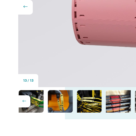
13
/
13