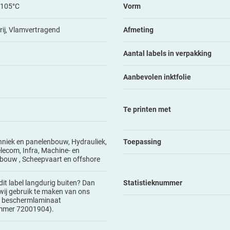
+105°C
Vorm
ij, Vlamvertragend
Afmeting
Aantal labels in verpakking
Aanbevolen inktfolie
Te printen met
hniek en panelenbouw, Hydrauliek,
Toepassing
elecom, Infra, Machine- en
bouw , Scheepvaart en offshore
dit label langdurig buiten? Dan
Statistieknummer
wij gebruik te maken van ons
 beschermlaminaat
ummer 72001904).