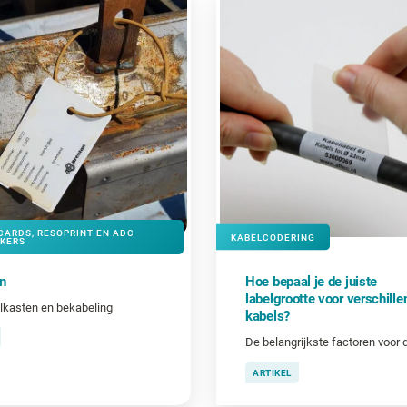
CARDS, RESOPRINT EN ADC
KABELCODERING
KERS
n
Hoe bepaal je de juiste
labelgrootte voor verschille
lkasten en bekabeling
kabels?
ARTIKEL