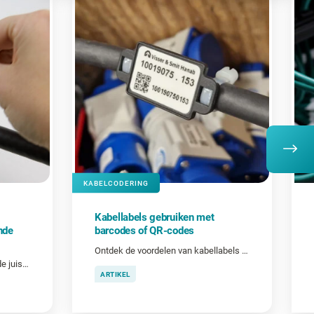
KABELCODERING
Kabellabels gebruiken met
nde
barcodes of QR-codes
Ontdek de voordelen van kabellabels met barcodes en QR-codes.
De belangrijkste factoren voor de juiste labelgrootte
ARTIKEL