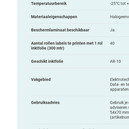
Temperatuurbereik
-25°C tot 
Materiaaleigenschappen
Halogeenvr
Beschermlaminaat beschikbaar
Ja
Aantal rollen labels te printen met 1 rol
40
inktfolie (300 mtr)
Geschikt inktfolie
AR-10
Vakgebied
Elektrotec
Data- en t
apparaten
Gebruiksadvies
Gebruik je 
adviseren 
54x70 mm
(artikeln