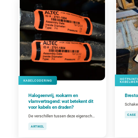
HOTPAINT
KABELCODERING
KABELMER
Halogeenvrij, rookarm en
Bresto
vlamvertragend: wat betekent dit
Schake
voor kabels en draden?
CASE
De verschillen tussen deze eigenschappen en wanneer ze belangrijk zijn bij het coderen van kabels en draden.
ARTIKEL