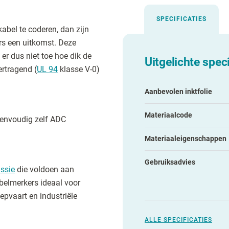
SPECIFICATIES
kabel te coderen, dan zijn
rs een uitkomst. Deze
er dus niet toe hoe dik de
Uitgelichte speci
ertragend (
UL 94
klasse V-0)
Aanbevolen inktfolie
Materiaalcode
 eenvoudig zelf ADC
Materiaaleigenschappen
Gebruiksadvies
ssie
die voldoen aan
belmerkers ideaal voor
epvaart en industriële
ALLE SPECIFICATIES