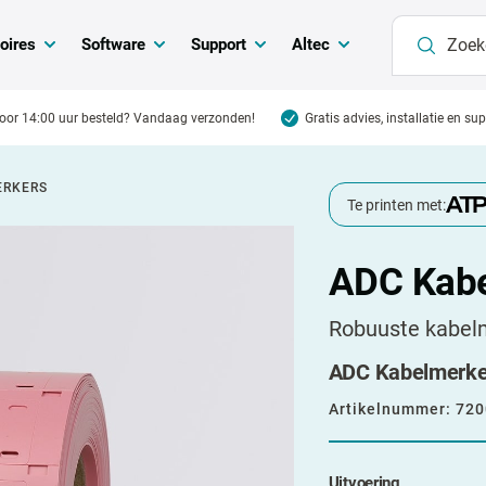
oires
Software
Support
Altec
oor 14:00 uur besteld? Vandaag verzonden!
Gratis advies, installatie en su
ERKERS
Te printen met:
ADC Kab
Robuuste kabelm
ADC Kabelmerkers
Artikelnummer:
720
Uitvoering