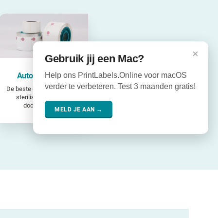
×
Gebruik jij een Mac?
Help ons PrintLabels.Online voor macOS
Autoclaaflabels
verder te verbeteren. Test 3 maanden gratis!
De beste oplossing om het
sterilisatieproces te
documenteren
MELD JE AAN →