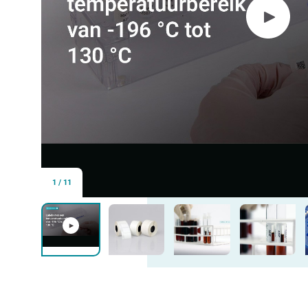
1
/
11