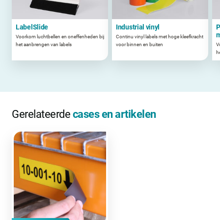
LabelSlide
Industrial vinyl
P
m
Voorkom luchtbellen en oneffenheden bij
Continu vinyl labels met hoge kleefkracht
het aanbrengen van labels
voor binnen en buiten
V
he
Gerelateerde
cases en artikelen