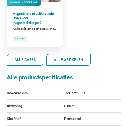
MAGAZIJNCODERING
Magnetische of zelfklevende
labels voor
magazijnstellingen?
Welke oplossing past bij jouw magazijnindeling en stellingen?
ARTIKEL
ALLE CASES
ALLE ARTIKELEN
Alle productspecificaties
Bewaaradvies
15°C tot 25°C
Afwerking
Glanzend
Kleefstof
Permanent