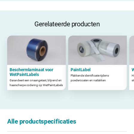
Gerelateerde producten
Beschermlaminaat voor
PaintLabel
W
WetPaintLabels
Plakkende identificatie tijdens
H
Garandeert een onaangetast, blijvend en
poedercoaten en natlakken
s
haarscherpe codering op WetPaintLabels
Alle productspecificaties