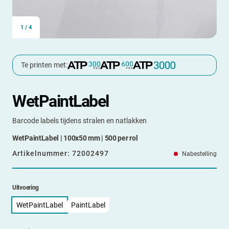
1
/
4
Te printen met:
WetPaintLabel
Barcode labels tijdens stralen en natlakken
WetPaintLabel | 100x50 mm | 500 per rol
Artikelnummer:
72002497
Nabestelling
Uitvoering
WetPaintLabel
PaintLabel