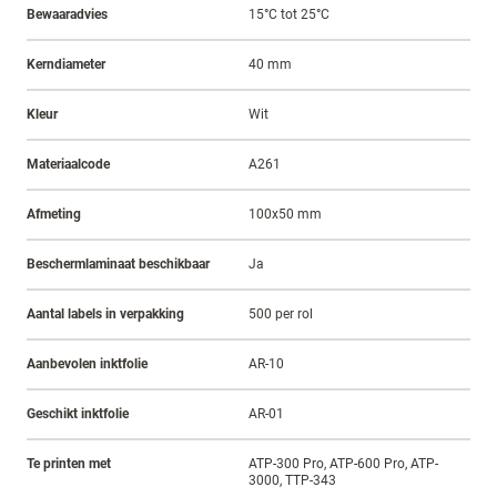
Bewaaradvies
15°C tot 25°C
Kerndiameter
40 mm
Kleur
Wit
Materiaalcode
A261
Afmeting
100x50 mm
Beschermlaminaat beschikbaar
Ja
Aantal labels in verpakking
500 per rol
Aanbevolen inktfolie
AR-10
Geschikt inktfolie
AR-01
Te printen met
ATP-300 Pro, ATP-600 Pro, ATP-
3000, TTP-343