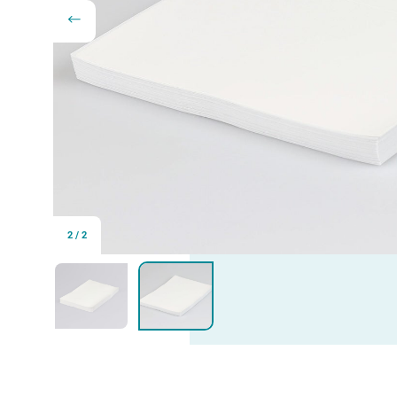
2
/
2