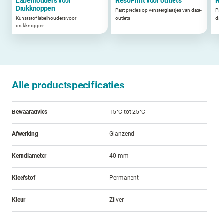
Labelhouders voor
ResoPrint voor outlets
R
Drukknoppen
Past precies op vensterglaasjes van data-
P
Kunststof labelhouders voor
outlets
d
drukknoppen
Alle productspecificaties
Bewaaradvies
15°C tot 25°C
Afwerking
Glanzend
Kerndiameter
40 mm
Kleefstof
Permanent
Kleur
Zilver