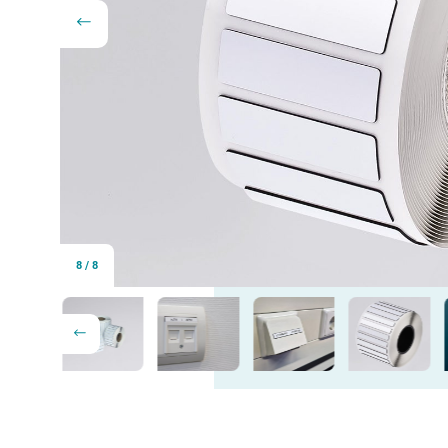
8
/
8