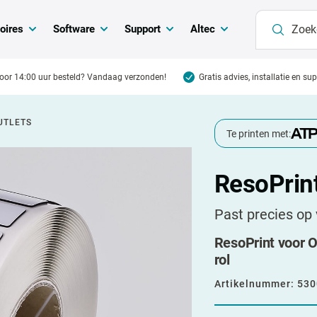
oires
Software
Support
Altec
oor 14:00 uur besteld? Vandaag verzonden!
Gratis advies, installatie en su
UTLETS
Te printen met:
ResoPrint
Past precies op 
ResoPrint voor O
rol
Artikelnummer:
530