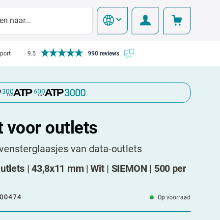
pport
9.5
990 reviews
 voor outlets
vensterglaasjes van data-outlets
utlets | 43,8x11 mm | Wit | SIEMON | 500 per
00474
Op voorraad