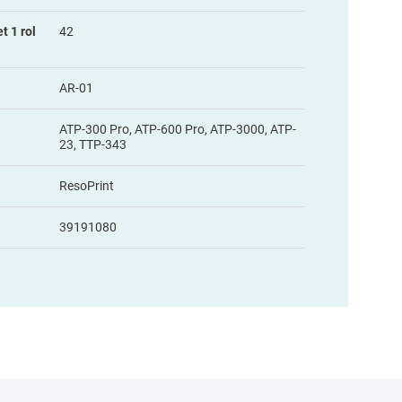
t 1 rol
42
AR-01
ATP-300 Pro, ATP-600 Pro, ATP-3000, ATP-
23, TTP-343
ResoPrint
39191080