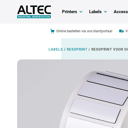
Printers
Labels
Access
Online bestellen via ons klantportaal
V
LABELS
/
RESOPRINT
/
RESOPRINT VOOR O