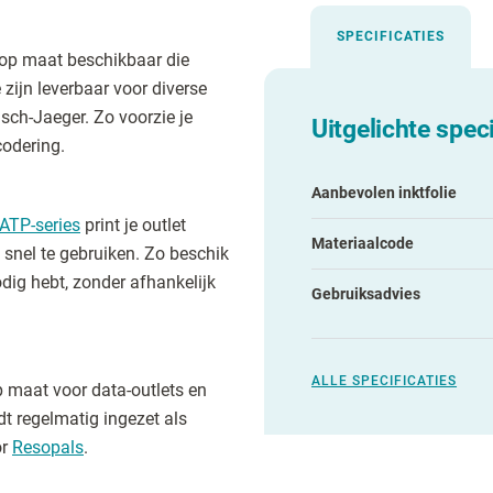
SPECIFICATIES
s op maat beschikbaar die
 zijn leverbaar voor diverse
ch-Jaeger. Zo voorzie je
Uitgelichte speci
codering.
Aanbevolen inktfolie
ATP-series
print je outlet
Materiaalcode
n snel te gebruiken. Zo beschik
odig hebt, zonder afhankelijk
Gebruiksadvies
ALLE SPECIFICATIES
op maat voor data-outlets en
t regelmatig ingezet als
or
Resopals
.