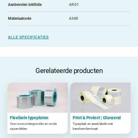
Aanbevolen inktfolie
AR-01
Materiaalcode
A348
ALLE SPECIFICATIES
Gerelateerde producten
Flexibele typeplaten
Print & Protect | Glanzend
Voor ruwe ondergronden en ronde
Typeplaat- en asset labels met
oppervlakten
beschermlaminaat