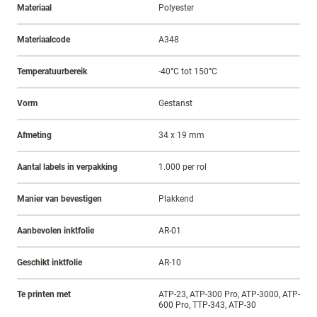
Materiaal
Polyester
Materiaalcode
A348
Temperatuurbereik
-40°C tot 150°C
Vorm
Gestanst
Afmeting
34 x 19 mm
Aantal labels in verpakking
1.000 per rol
Manier van bevestigen
Plakkend
Aanbevolen inktfolie
AR-01
Geschikt inktfolie
AR-10
Te printen met
ATP-23, ATP-300 Pro, ATP-3000, ATP-
600 Pro, TTP-343, ATP-30