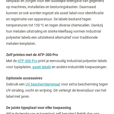
kenplaat en zorgen voor een duidelijke weergave van gegevens
op machines, installaties en besturingskasten. Daarnaast
kunnen ze ook worden ingezet als asset label voor identificatie
en registratie van apparatuur. De labels bestand tegen
temperaturen tot 150 °C en tegen diverse chemicaliën. Dankzij
hun metalen uitstraling en sterke kleeflaag vormen Industrial
polyester labels een uitstekend alternatief voor traditionele
metalen kenplaten.
Zelf printen met de ATP-300 Pro
Met de
ATP-300 Pro
print je eenvoudig Industrial polyester labels
voor typeplaten,
asset labels
en andere industriële toepassingen.
Optionele accessoires
Gebruik een
UV beschermlaminaat
voor extra bescherming tegen
UV-straling, vocht en wrijving. Dit verlengt de levensduur van het
label met jaren.
De juiste typeplaat voor elke toepassing
Wil je de lengte van je typeplaat zelf bepalen? Bekijk dan ons