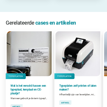
Gerelateerde
cases en artikelen
TYPEPLATEN
TYPEPLATEN
Wat is het verschil tussen een
Typeplaten zelf printen of laten
typeplaat, kenplaat en CE-
maken?
plaatje?
Afhankelijk zijn van levertijden, minimumafnames en externe leveranciers? Of zelf printen wanneer je het nodig hebt? Welke keuze het beste werkt, hangt af van jouw situatie.
Wanneer gebruik je de term typeplaat, kenplaat of CE-plaat?
ARTIKEL
ARTIKEL