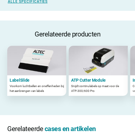
ALLE SPECIFICATIES
Gerelateerde producten
LabelSlide
ATP Cutter Module
I
Voorkom luchtbellen en oneffenheden bij
Snijdt continulabels op maat voor de
C
het aanbrengen van labels
ATP-300/600 Pro
v
Gerelateerde
cases en artikelen