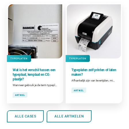
TYPEPLATEN
TYPEPLATEN
Wat is het verschil tussen een
Typeplaten zelf printen of laten
typeplaat, kenplaat en CE-
maken?
plaatje?
Afhankelijk zijn van levertijden, minimumafnames en externe leveranciers? Of zelf printen wanneer je het nodig hebt? Welke keuze het beste werkt, hangt af van jouw situatie.
Wanneer gebruik je de term typeplaat, kenplaat of CE-plaat?
ARTIKEL
ARTIKEL
ALLE CASES
ALLE ARTIKELEN