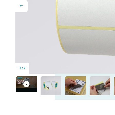
7
/
7