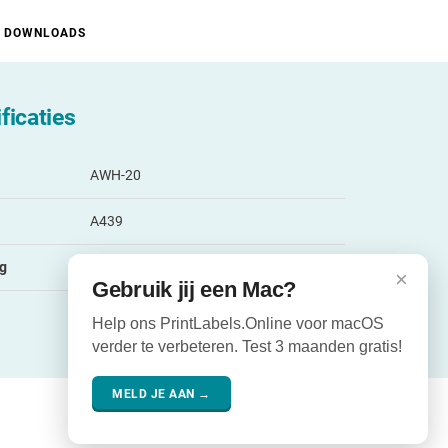
DOWNLOADS
ficaties
AWH-20
A439
ng
685 per rol
×
Gebruik jij een Mac?
Help ons PrintLabels.Online voor macOS
verder te verbeteren. Test 3 maanden gratis!
MELD JE AAN →