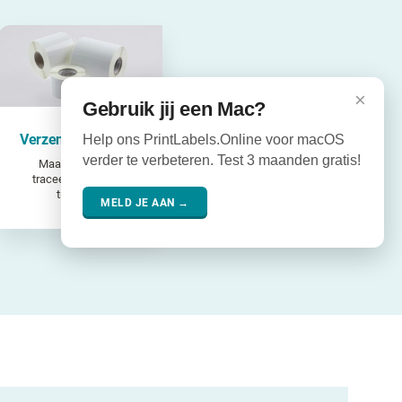
×
Gebruik jij een Mac?
Help ons PrintLabels.Online voor macOS
Verzendlabels vinyl
verder te verbeteren. Test 3 maanden gratis!
Maak pakketten
traceerbaar tijdens
transport
MELD JE AAN →