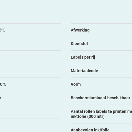
5°C
Afwerking
Kleefstof
Labels per rij
Materiaalcode
50°C
Vorm
m
Beschermlaminaat beschikbaar
Aantal rollen labels te printen me
inktfolie (300 mtr)
Aanbevolen inktfolie