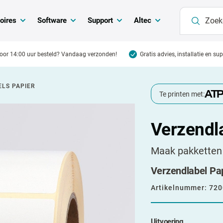
oires
Software
Support
Altec
oor 14:00 uur besteld? Vandaag verzonden!
Gratis advies, installatie en su
LS PAPIER
Te printen met:
Verzendl
Maak pakketten 
Verzendlabel Pap
Artikelnummer:
720
Uitvoering