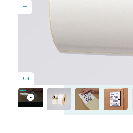
6
/
6