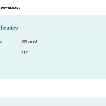
DOWNLOADS
ficaties
ng
500 per rol
A111