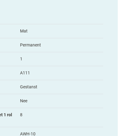
Mat
Permanent
1
A111
Gestanst
Nee
t 1 rol
8
AWH-10