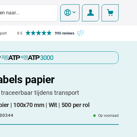
pport
9.5
990 reviews
abels papier
traceerbaar tijdens transport
ier | 100x70 mm | Wit | 500 per rol
00344
Op voorraad