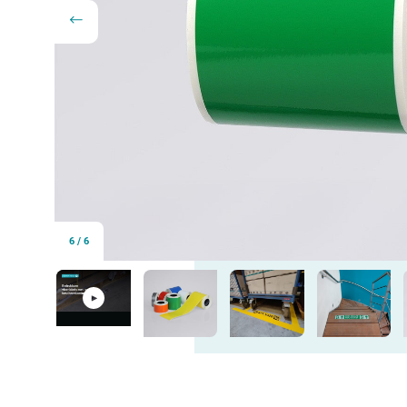
6
/
6