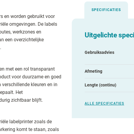
SPECIFICATIES
rs en worden gebruikt voor
riële omgevingen. De labels
outes, werkzones en
Uitgelichte speci
an een overzichtelijke
.
Gebruiksadvies
n met een rol transparant
Afmeting
oduct voor duurzame en goed
n verschillende kleuren en in
Lengte (continu)
epaalt. Het
rig zichtbaar blijft.
ALLE SPECIFICATIES
ële labelprinter zoals de
arkering komt te staan, zoals