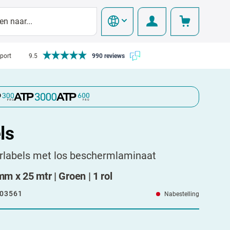
pport
9.5
990 reviews
ls
rlabels met los beschermlaminaat
mm x 25 mtr | Groen | 1 rol
03561
Nabestelling