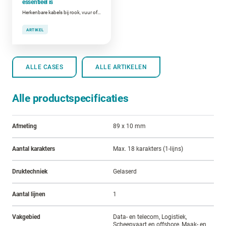
essentieel is
Herkenbare kabels bij rook, vuur of stroomuitval
ARTIKEL
ALLE CASES
ALLE ARTIKELEN
Alle productspecificaties
Afmeting
89 x 10 mm
Aantal karakters
Max. 18 karakters (1-lijns)
Druktechniek
Gelaserd
Aantal lijnen
1
Vakgebied
Data- en telecom, Logistiek,
Scheepvaart en offshore, Maak- en