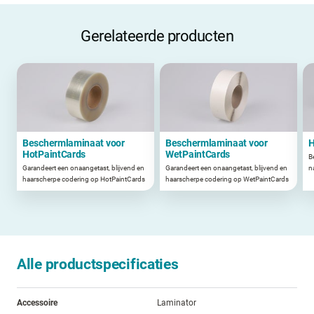
Gerelateerde producten
Beschermlaminaat voor
Beschermlaminaat voor
H
HotPaintCards
WetPaintCards
B
Garandeert een onaangetast, blijvend en
Garandeert een onaangetast, blijvend en
n
haarscherpe codering op HotPaintCards
haarscherpe codering op WetPaintCards
Alle productspecificaties
Accessoire
Laminator