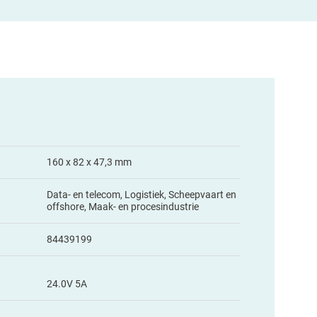
160 x 82 x 47,3 mm
Data- en telecom, Logistiek, Scheepvaart en
offshore, Maak- en procesindustrie
84439199
24.0V 5A