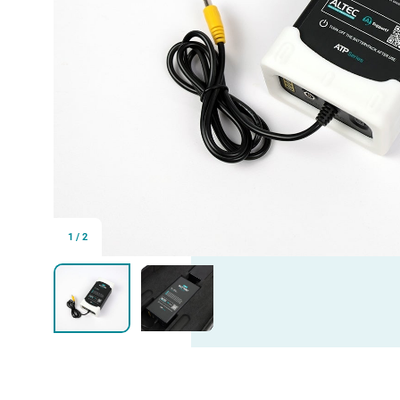
1
/
2