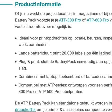
Productinformatie
Of je nu werkt op projectlocaties, in magazijnen of bij 
BatteryPack voorzie je je
ATP-300 Pro
of
ATP-600 Pro
v
vaste stroomtoevoer mogelijk is.
Ideaal voor printopdrachten op locatie, beurzen, inspe
werkzaamheden.
Lange batterijduur: print 20.000 labels op één lading!
Plug & print: sluit de BatteryPack eenvoudig aan op je
slag.
Combineer met laptop, toetsenbord of barcodescanne
Compatibel met ATP-series: ontworpen voor een per
300 Pro en ATP-600 Pro labelprinters
De ATP BatteryPack kan standalone gebruikt worden i
draagkoffer
om je printer & accessoires compact te ver