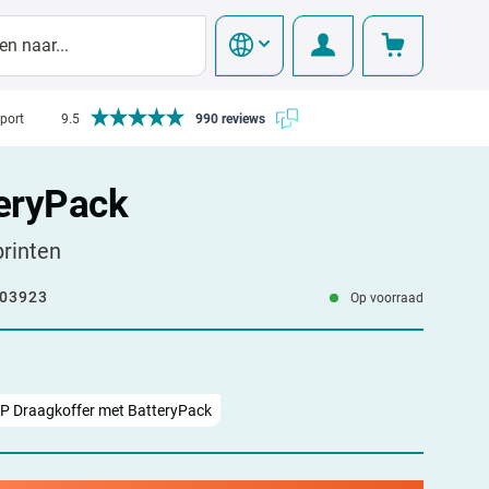
pport
9.5
990 reviews
eryPack
printen
03923
Op voorraad
P Draagkoffer met BatteryPack