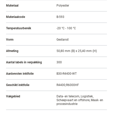
Materiaal
Polyester
Materiaalcode
B-593
Temperatuurbereik
-20 °C - 100 °C
Vorm
Gestanst
Afmeting
50,80 mm (B) x 25,40 mm (H)
Aantal labels in verpakking
300
Aanbevolen inktfolie
B30-R4400-WT
Geschikt inktfolie
R4400;R6000HF
Vakgebied
Data- en telecom, Logistiek,
Scheepvaart en offshore, Maak- en
procesindustrie