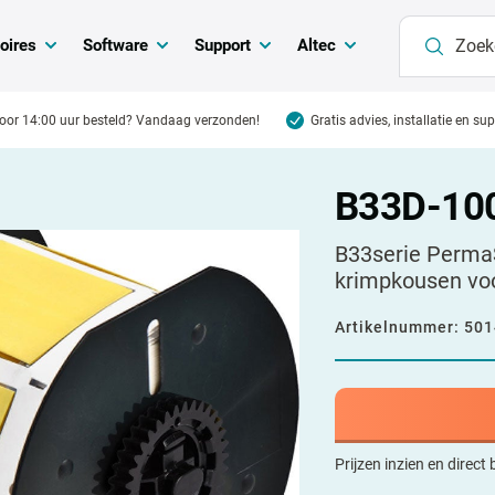
oires
Software
Support
Altec
oor 14:00 uur besteld? Vandaag verzonden!
Gratis advies, installatie en su
B33D-10
B33serie PermaS
krimpkousen vo
Artikelnummer:
501
Prijzen inzien en direct