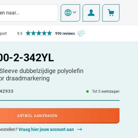
pport
9.5
990 reviews
00-2-342YL
leeve dubbelzijdige polyolefin
or draadmarkering
42933
Tot 5 werkdagen
ARTIKEL AANVRAGEN
 bestellen?
Vraag hier jouw account aan