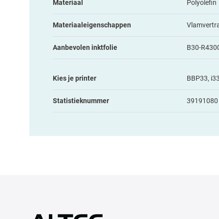
Materiaal
Polyolefin
Materiaaleigenschappen
Vlamvertr
Aanbevolen inktfolie
B30-R430
Kies je printer
BBP33, i33
Statistieknummer
39191080