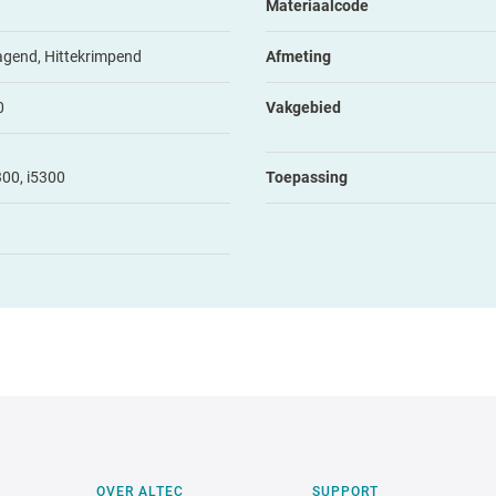
Materiaalcode
agend, Hittekrimpend
Afmeting
0
Vakgebied
00, i5300
Toepassing
OVER ALTEC
SUPPORT