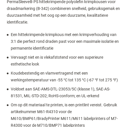
PermaSleeve® PS hittekrimpende polyolefin krimpkousen voor
draadmarkering (B-342) combineren snelheid, gebruiksgemak en
duurzaamheid met het oog op een duurzame, kwalitatieve
identificatie.
Een hittekrimpende krimpkous met een krimpverhouding van
3:1 die perfect rond draden past voor een maximale isolatie en
permanente identificatie
Vervaagt niet en is vlekafstotend voor een superieure
esthetische look
Koudebestendig en vlamvertragend met een
werkingstemperatuur van -55 °C tot 135 °C (-67 °F tot 275 °F)
Voldoet aan SAE-AMS-DTL-23053/5C (klasse 1), SAE-AS-
81531, MIL-STD-202; RoHS-conform; en UL-erkend
Om op dit materiaal te printen, is een printlint vereist. Gebruik
artikelnummer M61-R4310 voor de
M610/BMP61/BradyPrinter M611/M611 labelprinters of M7-
R4300 voor de M710/BMP71 labelprinters