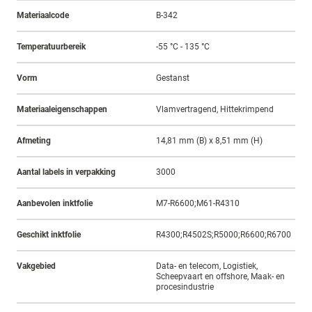
Materiaalcode
B-342
Temperatuurbereik
-55 °C - 135 °C
Vorm
Gestanst
Materiaaleigenschappen
Vlamvertragend, Hittekrimpend
Afmeting
14,81 mm (B) x 8,51 mm (H)
Aantal labels in verpakking
3000
Aanbevolen inktfolie
M7-R6600;M61-R4310
Geschikt inktfolie
R4300;R4502S;R5000;R6600;R6700
Vakgebied
Data- en telecom, Logistiek,
Scheepvaart en offshore, Maak- en
procesindustrie