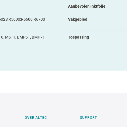
Aanbevolen inktfolie
502S;R5000;R6600;R6700
Vakgebied
10, M611, BMP61, BMP71
Toepassing
OVER ALTEC
SUPPORT