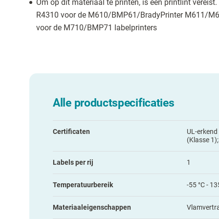
Om op dit materiaal te printen, is een printlint verei
R4310 voor de M610/BMP61/BradyPrinter M611/M611
voor de M710/BMP71 labelprinters
Alle productspecificaties
Certificaten
UL-erkend
(Klasse 1
Labels per rij
1
Temperatuurbereik
-55 °C - 13
Materiaaleigenschappen
Vlamvertr