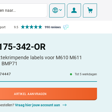
pport
9.5
990 reviews
175-342-OR
ttekrimpende labels voor M610 M611
n BMP71
74447
Tot 5 werkdagen
ARTIKEL AANVRAGEN
 bestellen?
Vraag hier jouw account aan