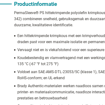
Productinformatie
PermaSleeve® PS hittekrimpende polyolefin krimpkous
342) combineren snelheid, gebruiksgemak en duurzaa
duurzame, kwalitatieve identificatie.
Een hittekrimpende krimpkous met een krimpverhoudi
draden past voor een maximale isolatie en permanente
Vervaagt niet en is vlekafstotend voor een superieure
Koudebestendig en vlamvertragend met een werkingst
135 °C (-67 °F tot 275 °F)
Voldoet aan SAE-AMS-DTL-23053/5C (klasse 1), SAE
RoHS-conform; en UL-erkend
Brady Authentic-materialen werken naadloos samen m
printer- en materiaalcommunicatie, naadloze interact
prestaties en betrouwbaarheid