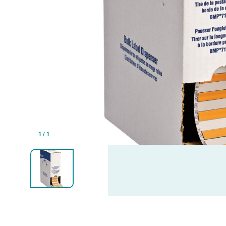
1
/
1