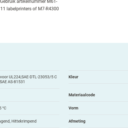
st. Gebruik artikelnummer M61-
 labelprinters of M7-R4300
 voor UL224;SAE-DTL-23053/5 C
Kleur
);SAE AS-81531
Materiaalcode
5 °C
Vorm
agend, Hittekrimpend
Afmeting